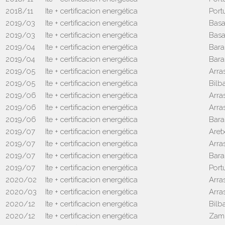
2018/11
Ite + certificacion energética
Port
2019/03
Ite + certificacion energética
Basa
2019/03
Ite + certificacion energética
Basa
2019/04
Ite + certificacion energética
Bara
2019/04
Ite + certificacion energética
Bara
2019/05
Ite + certificacion energética
Arra
2019/05
Ite + certificacion energética
Bilb
2019/06
Ite + certificacion energética
Arra
2019/06
Ite + certificacion energética
Arra
2019/06
Ite + certificacion energética
Bara
2019/07
Ite + certificacion energética
Aret
2019/07
Ite + certificacion energética
Arra
2019/07
Ite + certificacion energética
Bara
2019/07
Ite + certificacion energética
Port
2020/02
Ite + certificacion energética
Arra
2020/03
Ite + certificacion energética
Arra
2020/12
Ite + certificacion energética
Bilb
2020/12
Ite + certificacion energética
Zam