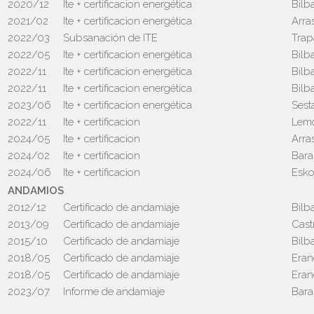
2020/12
Ite + certificacion energética
Bilb
2021/02
Ite + certificacion energética
Arra
2022/03
Subsanación de ITE
Trap
2022/05
Ite + certificacion energética
Bilb
2022/11
Ite + certificacion energética
Bilb
2022/11
Ite + certificacion energética
Bilb
2023/06
Ite + certificacion energética
Sest
2022/11
Ite + certificacion
Lem
2024/05
Ite + certificacion
Arra
2024/02
Ite + certificacion
Bara
2024/06
Ite + certificacion
Esko
ANDAMIOS
2012/12
Certificado de andamiaje
Bilb
2013/09
Certificado de andamiaje
Cast
2015/10
Certificado de andamiaje
Bilb
2018/05
Certificado de andamiaje
Eran
2018/05
Certificado de andamiaje
Eran
2023/07
Informe de andamiaje
Bara