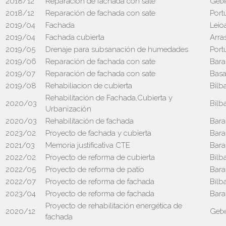
2018/12
Reparación de fachada con sate
Getx
2018/12
Reparación de fachada con sate
Port
2019/04
Fachada
Leio
2019/04
Fachada cubierta
Arra
2019/05
Drenaje para subsanación de humedades
Port
2019/06
Reparación de fachada con sate
Bara
2019/07
Reparación de fachada con sate
Basa
2019/08
Rehabiliacion de cubierta
Bilb
Rehabilitación de Fachada,Cubierta y
2020/03
Bilb
Urbanización
2020/03
Rehabilitación de fachada
Bara
2023/02
Proyecto de fachada y cubierta
Bara
2021/03
Memoria justificativa CTE
Bara
2022/02
Proyecto de reforma de cubierta
Bilb
2022/05
Proyecto de reforma de patio
Bara
2022/07
Proyecto de reforma de fachada
Bilb
2023/04
Proyecto de reforma de fachada
Bara
Proyecto de rehabilitación energética de
2020/12
Getx
fachada