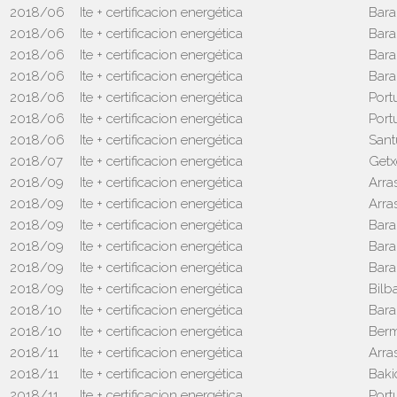
2018/06
Ite + certificacion energética
Bara
2018/06
Ite + certificacion energética
Bara
2018/06
Ite + certificacion energética
Bara
2018/06
Ite + certificacion energética
Bara
2018/06
Ite + certificacion energética
Port
2018/06
Ite + certificacion energética
Port
2018/06
Ite + certificacion energética
Sant
2018/07
Ite + certificacion energética
Getx
2018/09
Ite + certificacion energética
Arra
2018/09
Ite + certificacion energética
Arra
2018/09
Ite + certificacion energética
Bara
2018/09
Ite + certificacion energética
Bara
2018/09
Ite + certificacion energética
Bara
2018/09
Ite + certificacion energética
Bilb
2018/10
Ite + certificacion energética
Bara
2018/10
Ite + certificacion energética
Ber
2018/11
Ite + certificacion energética
Arra
2018/11
Ite + certificacion energética
Baki
2018/11
Ite + certificacion energética
Port