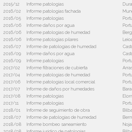
2015/12
Informe patologias
Dur
2016/02
Informe patologias fachada
Mun
2016/05
Informe patologias
Port
2016/06
Informe daños por agua
Port
2016/06
Informe patologias de humedad
Berg
2016/06
Informe patologias pilares
Leio
2016/07
Informe de patologias de humedad
Cast
2016/09
Informe daños por agua
Cast
2016/09
Informe patologías
Port
2017/02
Informe filtraciones de cubierta
Arra
2017/04
Informe patologias de humedad
Port
2017/06
Informe patologias local comercial
Port
2017/07
Informe de daños por humedades
Bara
2017/08
Informe patologias
Elorr
2017/11
Informe patologías
Port
2018/01
Informe de seguimiento de obra
Bilb
2018/07
Informe de patologias de humedad
Ber
2018/08
Informe bombeo saneamiento
Noja
2018/08
Informe juridico de patologías
Bilb