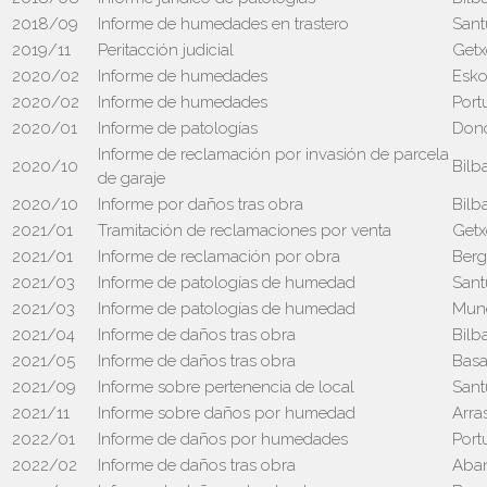
2018/09
Informe de humedades en trastero
Sant
2019/11
Peritacción judicial
Getx
2020/02
Informe de humedades
Esko
2020/02
Informe de humedades
Port
2020/01
Informe de patologías
Dono
Informe de reclamación por invasión de parcela
2020/10
Bilb
de garaje
2020/10
Informe por daños tras obra
Bilb
2021/01
Tramitación de reclamaciones por venta
Getx
2021/01
Informe de reclamación por obra
Berg
2021/03
Informe de patologías de humedad
Sant
2021/03
Informe de patologías de humedad
Mun
2021/04
Informe de daños tras obra
Bilb
2021/05
Informe de daños tras obra
Basa
2021/09
Informe sobre pertenencia de local
Sant
2021/11
Informe sobre daños por humedad
Arra
2022/01
Informe de daños por humedades
Port
2022/02
Informe de daños tras obra
Aba