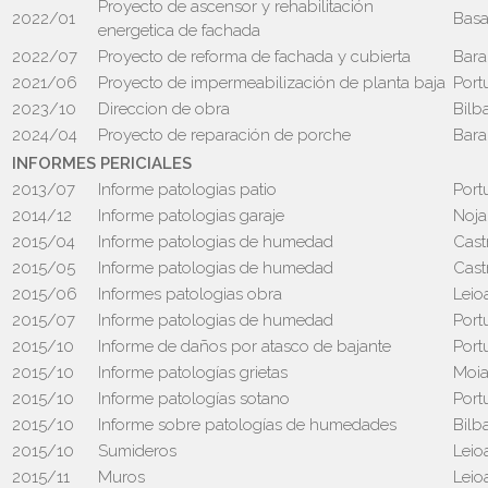
Proyecto de ascensor y rehabilitación
2022/01
Basa
energetica de fachada
2022/07
Proyecto de reforma de fachada y cubierta
Bara
2021/06
Proyecto de impermeabilización de planta baja
Port
2023/10
Direccion de obra
Bilb
2024/04
Proyecto de reparación de porche
Bara
INFORMES PERICIALES
2013/07
Informe patologias patio
Port
2014/12
Informe patologias garaje
Noja
2015/04
Informe patologias de humedad
Cast
2015/05
Informe patologias de humedad
Cast
2015/06
Informes patologias obra
Leio
2015/07
Informe patologias de humedad
Port
2015/10
Informe de daños por atasco de bajante
Port
2015/10
Informe patologías grietas
Moi
2015/10
Informe patologías sotano
Port
2015/10
Informe sobre patologías de humedades
Bilb
2015/10
Sumideros
Leio
2015/11
Muros
Leio