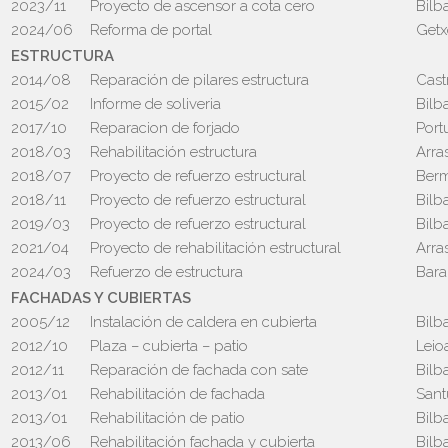
2023/11
Proyecto de ascensor a cota cero
Bilb
2024/06
Reforma de portal
Getx
ESTRUCTURA
2014/08
Reparación de pilares estructura
Cast
2015/02
Informe de soliveria
Bilb
2017/10
Reparacion de forjado
Port
2018/03
Rehabilitación estructura
Arra
2018/07
Proyecto de refuerzo estructural
Ber
2018/11
Proyecto de refuerzo estructural
Bilb
2019/03
Proyecto de refuerzo estructural
Bilb
2021/04
Proyecto de rehabilitación estructural
Arra
2024/03
Refuerzo de estructura
Bara
FACHADAS Y CUBIERTAS
2005/12
Instalación de caldera en cubierta
Bilb
2012/10
Plaza – cubierta – patio
Leio
2012/11
Reparación de fachada con sate
Bilb
2013/01
Rehabilitación de fachada
Sant
2013/01
Rehabilitación de patio
Bilb
2013/06
Rehabilitación fachada y cubierta
Bilb