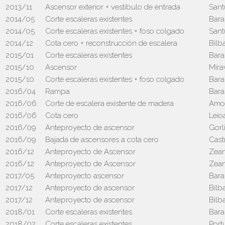
2013/11
Ascensor exterior + vestibulo de entrada
Sant
2014/05
Corte escaleras existentes
Bara
2014/05
Corte escaleras existentes + foso colgado
Sant
2014/12
Cota cero + reconstrucción de escalera
Bilb
2015/01
Corte escaleras existentes
Bara
2015/10
Ascensor
Mira
2015/10
Corte escaleras existentes + foso colgado
Bara
2016/04
Rampa
Bara
2016/06
Corte de escalera existente de madera
Amor
2016/06
Cota cero
Leio
2016/09
Anteproyecto de ascensor
Gorl
2016/09
Bajada de ascensores a cota cero
Cast
2016/12
Anteproyecto de Ascensor
Zean
2016/12
Anteproyecto de Ascensor
Zean
2017/05
Anteproyecto ascensor
Bara
2017/12
Anteproyecto de ascensor
Bilb
2017/12
Anteproyecto de ascensor
Bilb
2018/01
Corte escaleras existentes
Bara
2018/02
Corte escaleras existentes
Port