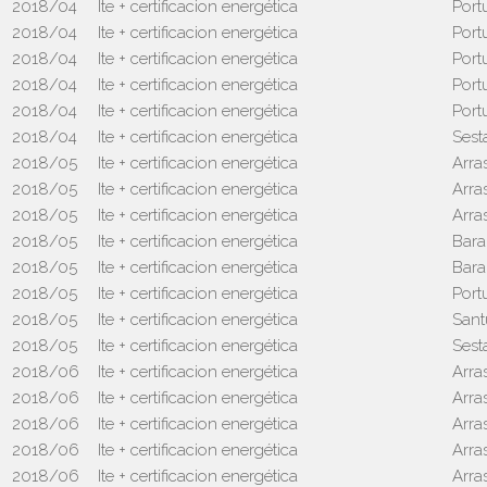
2018/04
Ite + certificacion energética
Port
2018/04
Ite + certificacion energética
Port
2018/04
Ite + certificacion energética
Port
2018/04
Ite + certificacion energética
Port
2018/04
Ite + certificacion energética
Port
2018/04
Ite + certificacion energética
Sest
2018/05
Ite + certificacion energética
Arra
2018/05
Ite + certificacion energética
Arra
2018/05
Ite + certificacion energética
Arra
2018/05
Ite + certificacion energética
Bara
2018/05
Ite + certificacion energética
Bara
2018/05
Ite + certificacion energética
Port
2018/05
Ite + certificacion energética
Sant
2018/05
Ite + certificacion energética
Sest
2018/06
Ite + certificacion energética
Arra
2018/06
Ite + certificacion energética
Arra
2018/06
Ite + certificacion energética
Arra
2018/06
Ite + certificacion energética
Arra
2018/06
Ite + certificacion energética
Arra