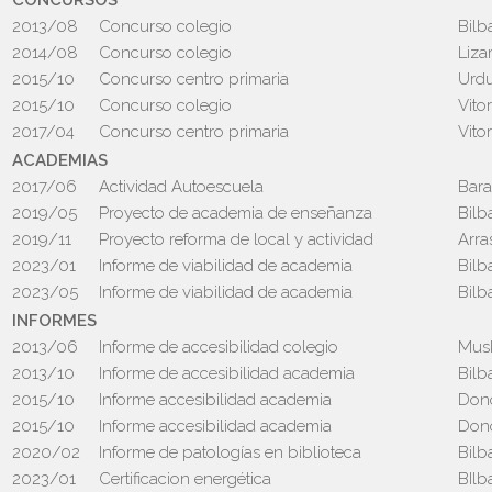
CONCURSOS
2013/08
Concurso colegio
Bilb
2014/08
Concurso colegio
Liza
2015/10
Concurso centro primaria
Urdu
2015/10
Concurso colegio
Vitor
2017/04
Concurso centro primaria
Vitor
ACADEMIAS
2017/06
Actividad Autoescuela
Bara
2019/05
Proyecto de academia de enseñanza
Bilb
2019/11
Proyecto reforma de local y actividad
Arra
2023/01
Informe de viabilidad de academia
Bilb
2023/05
Informe de viabilidad de academia
Bilb
INFORMES
2013/06
Informe de accesibilidad colegio
Mus
2013/10
Informe de accesibilidad academia
Bilb
2015/10
Informe accesibilidad academia
Dono
2015/10
Informe accesibilidad academia
Dono
2020/02
Informe de patologías en biblioteca
Bilb
2023/01
Certificacion energética
BIlb