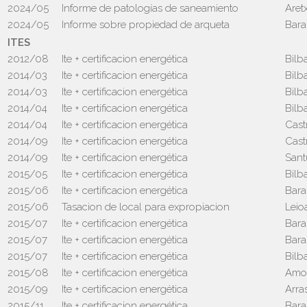
2024/05
Informe de patologías de saneamiento
Aret
2024/05
Informe sobre propiedad de arqueta
Bara
ITES
2012/08
Ite + certificacion energética
Bilb
2014/03
Ite + certificacion energética
Bilb
2014/03
Ite + certificacion energética
Bilb
2014/04
Ite + certificacion energética
Bilb
2014/04
Ite + certificacion energética
Cast
2014/09
Ite + certificacion energética
Cast
2014/09
Ite + certificacion energética
Sant
2015/05
Ite + certificacion energética
Bilb
2015/06
Ite + certificacion energética
Bara
2015/06
Tasacion de local para expropiacion
Leio
2015/07
Ite + certificacion energética
Bara
2015/07
Ite + certificacion energética
Bara
2015/07
Ite + certificacion energética
Bilb
2015/08
Ite + certificacion energética
Amor
2015/09
Ite + certificacion energética
Arra
2015/11
Ite + certificacion energética
Bara