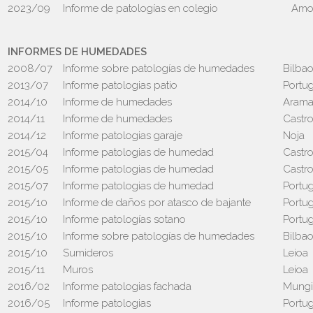
2023/09
Informe de patologías en colegio
Amo
INFORMES DE HUMEDADES
2008/07
Informe sobre patologías de humedades
Bilba
2013/07
Informe patologias patio
Portug
2014/10
Informe de humedades
Arama
2014/11
Informe de humedades
Castro
2014/12
Informe patologias garaje
Noja
2015/04
Informe patologias de humedad
Castro
2015/05
Informe patologias de humedad
Castro
2015/07
Informe patologias de humedad
Portug
2015/10
Informe de daños por atasco de bajante
Portug
2015/10
Informe patologías sotano
Portug
2015/10
Informe sobre patologías de humedades
Bilba
2015/10
Sumideros
Leioa
2015/11
Muros
Leioa
2016/02
Informe patologias fachada
Mungi
2016/05
Informe patologias
Portug