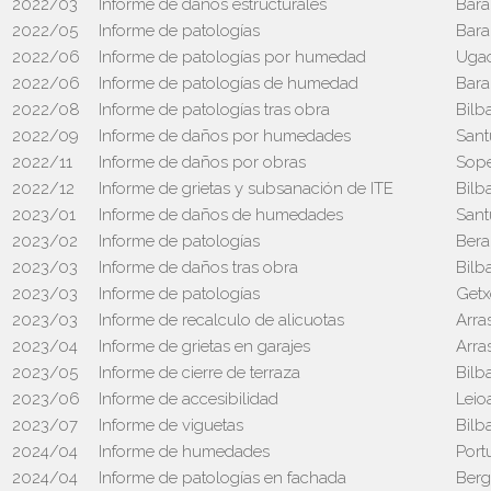
2022/03
Informe de daños estructurales
Bara
2022/05
Informe de patologías
Bara
2022/06
Informe de patologías por humedad
Uga
2022/06
Informe de patologías de humedad
Bara
2022/08
Informe de patologías tras obra
Bilb
2022/09
Informe de daños por humedades
Sant
2022/11
Informe de daños por obras
Sop
2022/12
Informe de grietas y subsanación de ITE
Bilb
2023/01
Informe de daños de humedades
Sant
2023/02
Informe de patologías
Ber
2023/03
Informe de daños tras obra
Bilb
2023/03
Informe de patologías
Getx
2023/03
Informe de recalculo de alicuotas
Arra
2023/04
Informe de grietas en garajes
Arra
2023/05
Informe de cierre de terraza
Bilb
2023/06
Informe de accesibilidad
Leio
2023/07
Informe de viguetas
Bilb
2024/04
Informe de humedades
Port
2024/04
Informe de patologías en fachada
Berg