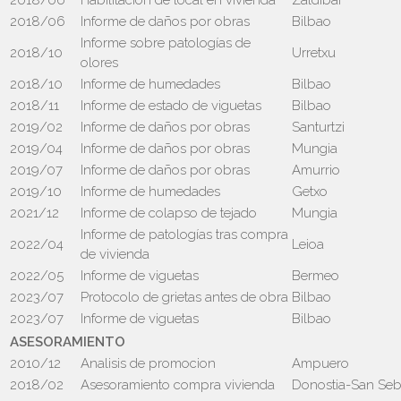
2018/06
Habilitación de local en vivienda
Zaldibar
2018/06
Informe de daños por obras
Bilbao
Informe sobre patologías de
2018/10
Urretxu
olores
2018/10
Informe de humedades
Bilbao
2018/11
Informe de estado de viguetas
Bilbao
2019/02
Informe de daños por obras
Santurtzi
2019/04
Informe de daños por obras
Mungia
2019/07
Informe de daños por obras
Amurrio
2019/10
Informe de humedades
Getxo
2021/12
Informe de colapso de tejado
Mungia
Informe de patologías tras compra
2022/04
Leioa
de vivienda
2022/05
Informe de viguetas
Bermeo
2023/07
Protocolo de grietas antes de obra
Bilbao
2023/07
Informe de viguetas
Bilbao
ASESORAMIENTO
2010/12
Analisis de promocion
Ampuero
2018/02
Asesoramiento compra vivienda
Donostia-San Seb